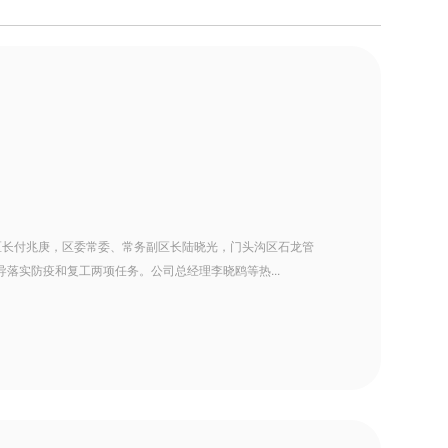
记、区长付兆庚，区委常委、常务副区长陆晓光，门头沟区石龙管
落实防疫和复工两项任务。公司总经理李晓鸥等热...