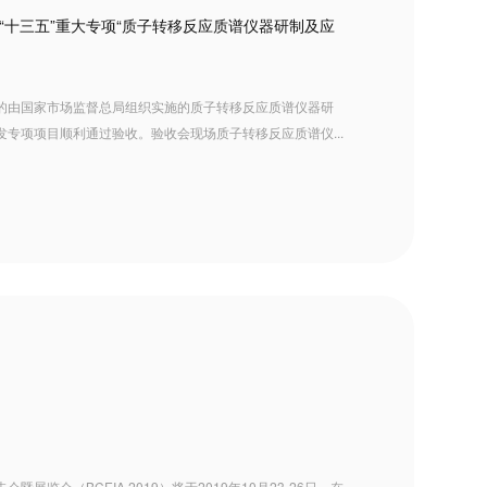
十三五”重大专项“质子转移反应质谱仪器研制及应
的由国家市场监督总局组织实施的质子转移反应质谱仪器研
专项项目顺利通过验收。验收会现场质子转移反应质谱仪...
览会（BCEIA 2019）将于2019年10月23-26日，在