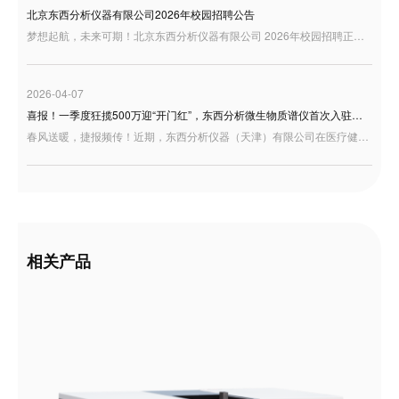
北京东西分析仪器有限公司2026年校园招聘公告
梦想起航，未来可期！北京东西分析仪器有限公司 2026年校园招聘正式启动，诚邀充满激情与才华的你加入，共绘事业蓝图！
2026-04-07
喜报！一季度狂揽500万迎“开门红”，东西分析微生物质谱仪首次入驻天津疾控！
春风送暖，捷报频传！近期，东西分析仪器（天津）有限公司在医疗健康板块交出了一份极为亮眼的成绩单——凭借卓越的研发底蕴与过硬的产品实力，成功中标天津市东丽区疾控中心微生物检测设备项目。
相关产品