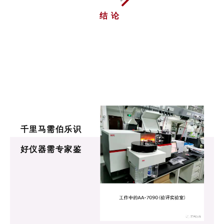
结 论
千里马需伯乐识
好仪器需专家鉴