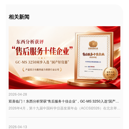
相关新闻
2026-04-28
双喜临门！东西分析荣获“售后服务十佳企业”，GC-MS 3250入选“国产好仪器”
2026年4月，第十九届中国科学仪器发展年会（ACCSI2026）在北京举行。作为科学仪器行业具有广泛影响力的年度交流平台，ACCSI持续聚焦产业创新、技术突破与行业高质量发展，汇聚行业专家、学者、企业代表等多方力量，共话国产科学仪器发展新机遇。 在本届年会同期举办的“3i奖：仪器及检测风云榜颁奖盛典”中，东西分析迎来双重荣誉：公司荣获“3i奖—2025年度科学仪器行业售后服务十佳企业”；同时，GC-MS 3250型气相色谱质谱联用仪凭借良好的用户应用反馈，入选“国产好仪器”
2026-04-13