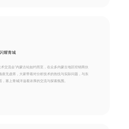
闪耀青城
析技术交流会”内蒙古站如约而至，在众多内蒙古地区经销商伙
场座无虚席，大家带着对分析技术的热忱与实际问题，与东
话，塞上青城洋溢着浓厚的交流与探索氛围。