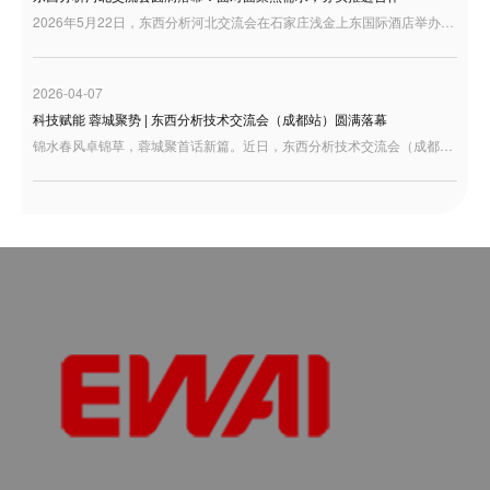
2026年5月22日，东西分析河北交流会在石家庄浅金上东国际酒店举办。来自河北及周边地区的用户代表、行业伙伴和技术人员来到现场，围绕分析仪器产品、实验室应用需求以及高端质谱解决方案展开交流。
2026-04-07
科技赋能 蓉城聚势 | 东西分析技术交流会（成都站）圆满落幕
锦水春风卓锦草，蓉城聚首话新篇。近日，东西分析技术交流会（成都站）在四川成都隆重举行。本次交流会汇聚了来自西南地区的众多行业专家、科研学者、检验检测机构及企业代表，大家齐聚一堂，共探国产分析仪器发展新机遇，共绘行业高质量发展新蓝图。