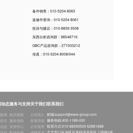
备件销售：010-5204 8063
返修件查询：010-5204 8061
投诉与建议：010-8839 3508
东西分析咨询群：98548716
GBC产品咨询群：271033212
传真：010-5204 8008/044
闻动态
服务与支持
关于我们
联系我们
邮编:
support@ewai-group.com
新闻
购买指南
公司简介
服务热线:
400-1189-000
前沿
服务指南
发展历程
联系方式:
010-88393500 62881688
信息
支持中心
公司荣誉
北京市门头沟区石龙经济开发区上园路3号
活动
配件耗材
诚聘英才