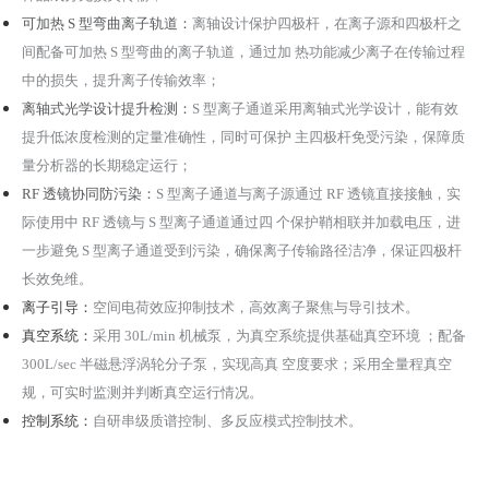
可加热
S
型弯曲离子轨道：
离轴设计保护四极杆，在离子源和四极杆之
间配备可加热
S
型弯曲的离子轨道，通过加
热功能减少离子在传输过程
中的损失，提升离子传输效率；
离轴式光学设计提升检测：
S
型离子通道采用离轴式光学设计，能有效
提升低浓度检测的定量准确性，同时可保护
主四极杆免受污染，保障质
量分析器的长期稳定运行；
RF
透镜协同防污染：
S
型离子通道与离子源通过 RF 透镜直接接触，实
际使用中
RF
透镜与 S 型离子通道通过四
个保护鞘相联并加载电压，进
一步避免 S 型离子通道受到污染，确保离子传输路径洁净，保证四极杆
长效免维。
离子引导：
空间电荷效应抑制技术，高效离子聚焦与导引技术。
真
空系统：
采用
30L/min
机械泵，为真空系统提供基础真空环境 ；配备
300L/sec
半磁悬浮涡轮分子泵，实现高真
空度要求；采用全量程真空
规，可实时监测并判断真空运行情况。
控制系统：
自研串级质谱控制、多反应模式控制技术。