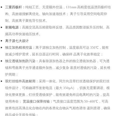
三重四极杆：
纯钼工艺、无需额外控温，1
31mm
高精度低温漂四极杆结
构、高效碰撞解离优化、轴向加速场技术；
离子引导采用空间电荷抑
制、高效离子聚焦导引技术。
射频电源：
高频交流高压精密取样反馈、高品质因数谐振升压控制、高
频高功率快速稳压技术。
离子源七大设计
独立加热精准控温：
离子源独立加热控制，温度最高可达
350
℃，能有
效减少维护需求，延长仪器运行时间，确保样
品离子化效率稳定；
独立透镜加热防污染：
具备除源加热器之外的独立透镜加热器，可为透
镜和弯曲离子光学通道额外加热，减少复杂
基质对透镜的污染，延长维
护周期；
双灯丝组件高效耐用：
采用一体化、同方向且带灯丝透镜保护的双灯丝
组件设计，可精确调节发射电流（最大
350µA
），切换无需重调谐、模
块化整体更换，灯丝受透镜保护，能有效避免样品电离时的污染，提高
使用寿命；
宽温接口保障传输：
气质接口温度范围为
50~400
℃，可高
效将包括高沸点化合物在内的各类化合物从气相色谱传
递到质谱，确保
样品成分无损失传输；