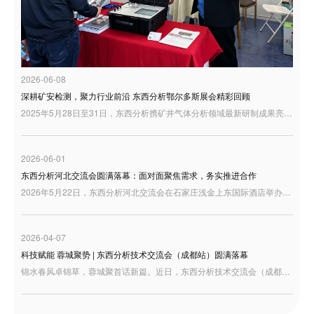
2026-06-08
深耕矿安检测，聚力行业前沿 东西分析鄂尔多斯展会精彩回顾
2025年5月28日至31日，东西分析携矿井气体分析领域最新研制成果亮相鄂尔多斯，与行业同仁共话矿山安全检测与智慧矿山建设新趋势。
2026-06-01
东西分析河北交流会圆满落幕：面对面聚焦需求，务实推进合作
2026年5月22日，东西分析河北交流会在石家庄浅金上东国际酒店举办。来自河北及周边地区的用户代表、行业伙伴和技术人员来到现场，围绕分析仪器产品、实验室应用需求以及高端质谱解决方案展开交流。
2026-04-07
科技赋能 蓉城聚势 | 东西分析技术交流会（成都站）圆满落幕
锦水春风卓锦草，蓉城聚首话新篇。近日，东西分析技术交流会（成都站）在四川成都隆重举行。本次交流会汇聚了来自西南地区的众多行业专家、科研学者、检验检测机构及企业代表，大家齐聚一堂，共探国产分析仪器发展新机遇，共绘行业高质量发展新蓝图。