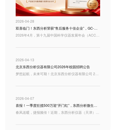
2026-04-28
双喜临门！东西分析荣获“售后服务十佳企业”，GC-MS 3250入选“国产好仪器”
2026年4月，第十九届中国科学仪器发展年会（ACCSI2026）在北京举行。作为科学仪器行业具有广泛影响力的年度交流平台，ACCSI持续聚焦产业创新、技术突破与行业高质量发展，汇聚行业专家、学者、企业代表等多方力量，共话国产科学仪器发展新机遇。 在本届年会同期举办的“3i奖：仪器及检测风云榜颁奖盛典”中，东西分析迎来双重荣誉：公司荣获“3i奖—2025年度科学仪器行业售后服务十佳企业”；同时，GC-MS 3250型气相色谱质谱联用仪凭借良好的用户应用反馈，入选“国产好仪器”
2026-04-13
北京东西分析仪器有限公司2026年校园招聘公告
梦想起航，未来可期！北京东西分析仪器有限公司 2026年校园招聘正式启动，诚邀充满激情与才华的你加入，共绘事业蓝图！
2026-04-07
喜报！一季度狂揽500万迎“开门红”，东西分析微生物质谱仪首次入驻天津疾控！
春风送暖，捷报频传！近期，东西分析仪器（天津）有限公司在医疗健康板块交出了一份极为亮眼的成绩单——凭借卓越的研发底蕴与过硬的产品实力，成功中标天津市东丽区疾控中心微生物检测设备项目。