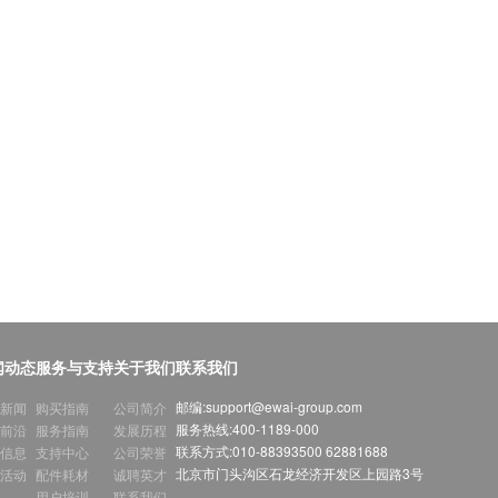
闻动态
服务与支持
关于我们
联系我们
邮编:
support@ewai-group.com
新闻
购买指南
公司简介
服务热线:
400-1189-000
前沿
服务指南
发展历程
联系方式:
010-88393500 62881688
信息
支持中心
公司荣誉
北京市门头沟区石龙经济开发区上园路3号
活动
配件耗材
诚聘英才
用户培训
联系我们