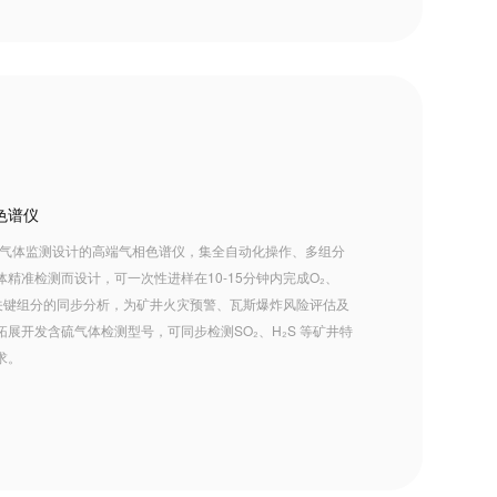
色谱仪
煤矿气体监测设计的高端气相色谱仪，集全自动化操作、多组分
精准检测而设计，可一次性进样在10-15分钟内完成O₂、
₂等13种关键组分的同步分析，为矿井火灾预警、瓦斯爆炸风险评估及
展开发含硫气体检测型号，可同步检测SO₂、H₂S 等矿井特
求。