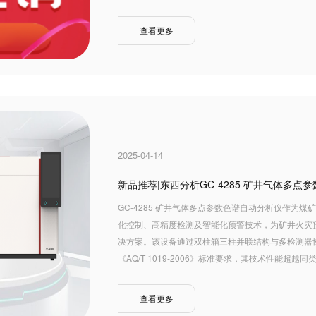
查看更多
2025-04-14
新品推荐|东西分析GC-4285 矿井气体多点
GC-4285 矿井气体多点参数色谱自动分析仪作为
化控制、高精度检测及智能化预警技术，为矿井火灾
决方案。该设备通过双柱箱三柱并联结构与多检测器
《AQ/T 1019-2006》标准要求，其技术性能超越
查看更多