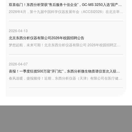
双喜临门！东西分析荣获“售后服务十佳企业”，GC-MS 3250入选“国产好仪器”
2026年4月，第十九届中国科学仪器发展年会（ACCSI2026）在北京举行。作为科学仪器行业具有广泛影响力的年度交流平台，ACCSI持续聚焦产业创新、技术突破与行业高质量发展，汇聚行业专家、学者、企业代表等多方力量，共话国产科学仪器发展新机遇。 在本届年会同期举办的“3i奖：仪器及检测风云榜颁奖盛典”中，东西分析迎来双重荣誉：公司荣获“3i奖—2025年度科学仪器行业售后服务十佳企业”；同时，GC-MS 3250型气相色谱质谱联用仪凭借良好的用户应用反馈，入选“国产好仪器”
2026-04-13
北京东西分析仪器有限公司2026年校园招聘公告
梦想起航，未来可期！北京东西分析仪器有限公司 2026年校园招聘正式启动，诚邀充满激情与才华的你加入，共绘事业蓝图！
2026-04-07
喜报！一季度狂揽500万迎“开门红”，东西分析微生物质谱仪首次入驻天津疾控！
春风送暖，捷报频传！近期，东西分析仪器（天津）有限公司在医疗健康板块交出了一份极为亮眼的成绩单——凭借卓越的研发底蕴与过硬的产品实力，成功中标天津市东丽区疾控中心微生物检测设备项目。