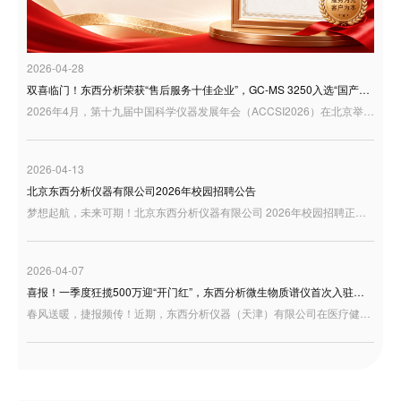
2026-04-28
双喜临门！东西分析荣获“售后服务十佳企业”，GC-MS 3250入选“国产好仪器”
2026年4月，第十九届中国科学仪器发展年会（ACCSI2026）在北京举行。作为科学仪器行业具有广泛影响力的年度交流平台，ACCSI持续聚焦产业创新、技术突破与行业高质量发展，汇聚行业专家、学者、企业代表等多方力量，共话国产科学仪器发展新机遇。 在本届年会同期举办的“3i奖：仪器及检测风云榜颁奖盛典”中，东西分析迎来双重荣誉：公司荣获“3i奖—2025年度科学仪器行业售后服务十佳企业”；同时，GC-MS 3250型气相色谱质谱联用仪凭借良好的用户应用反馈，入选“国产好仪器”
2026-04-13
北京东西分析仪器有限公司2026年校园招聘公告
梦想起航，未来可期！北京东西分析仪器有限公司 2026年校园招聘正式启动，诚邀充满激情与才华的你加入，共绘事业蓝图！
2026-04-07
喜报！一季度狂揽500万迎“开门红”，东西分析微生物质谱仪首次入驻天津疾控！
春风送暖，捷报频传！近期，东西分析仪器（天津）有限公司在医疗健康板块交出了一份极为亮眼的成绩单——凭借卓越的研发底蕴与过硬的产品实力，成功中标天津市东丽区疾控中心微生物检测设备项目。