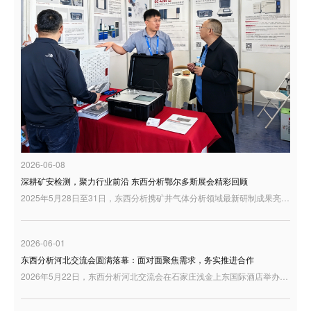
2026-06-08
深耕矿安检测，聚力行业前沿 东西分析鄂尔多斯展会精彩回顾
2025年5月28日至31日，东西分析携矿井气体分析领域最新研制成果亮相鄂尔多斯，与行业同仁共话矿山安全检测与智慧矿山建设新趋势。
2026-06-01
东西分析河北交流会圆满落幕：面对面聚焦需求，务实推进合作
2026年5月22日，东西分析河北交流会在石家庄浅金上东国际酒店举办。来自河北及周边地区的用户代表、行业伙伴和技术人员来到现场，围绕分析仪器产品、实验室应用需求以及高端质谱解决方案展开交流。