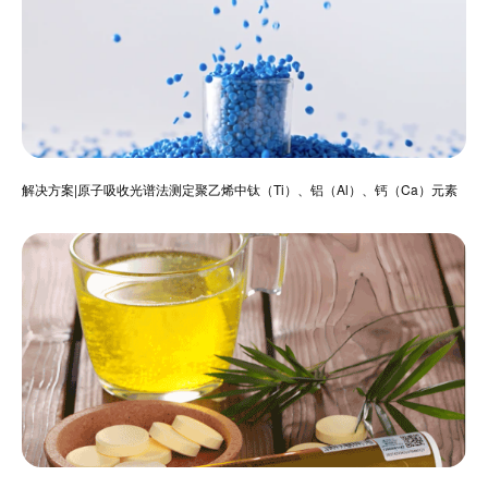
解决方案|原子吸收光谱法测定聚乙烯中钛（Ti）、铝（Al）、钙（Ca）元素