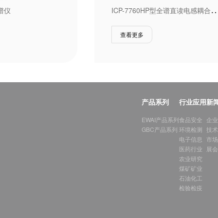
CP-7760HP型全谱直读电感耦合等离
色谱仪
查看更多
产品系列
行业应用
新
EWAI产品系列
食品安全
企业
GBC产品系列
环境检测
技术
电子信息
市场
医药行业
展会
农业研究
煤矿矿业
石油化工
检验检疫