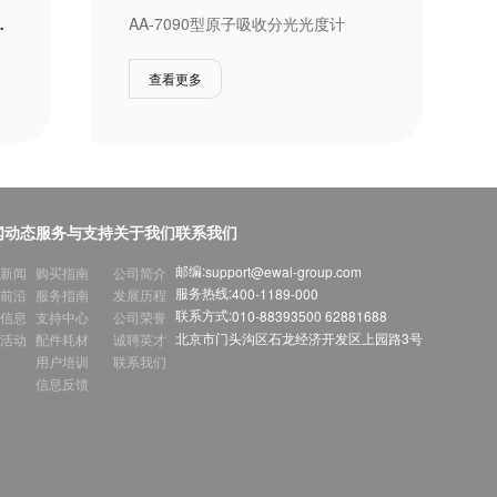
I
子体发射光谱仪
AA-7090型原子吸收分光光度计
查看更多
闻动态
服务与支持
关于我们
联系我们
邮编:
support@ewai-group.com
新闻
购买指南
公司简介
服务热线:
400-1189-000
前沿
服务指南
发展历程
联系方式:
010-88393500 62881688
信息
支持中心
公司荣誉
北京市门头沟区石龙经济开发区上园路3号
活动
配件耗材
诚聘英才
用户培训
联系我们
信息反馈