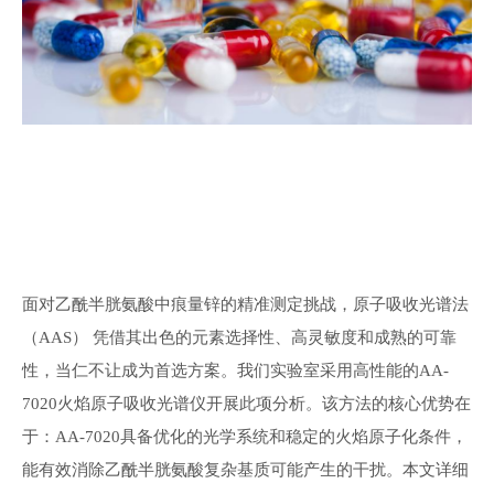
面对乙酰半胱氨酸中痕量锌的精准测定挑战，原子吸收光谱法
（
AAS
） 凭借其出色的元素选择性、高灵敏度和成熟的可靠
性，当仁不让成为首选方案。我们实验室采用高性能的
AA-
70
2
0
火焰原子吸收光谱仪开展此项分析。该方法的核心优势在
于：
AA-70
2
0
具备优化的光学系统和稳定的火焰原子化条件，
能有效消除乙酰半胱氨酸复杂基质可能产生的干扰。
本文详细