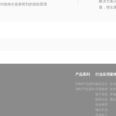
解决方案
s 9500做海水基鼻喷剂的指纹图谱
量，维生素
产品系列
行业应用
新
EWAI产品系列
食品安全
企业
GBC产品系列
环境检测
技术
电子信息
市场
医药行业
展会
农业研究
煤矿矿业
石油化工