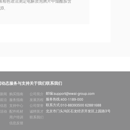
|液相色谱法测定电解质泡腾片中烟酰胺含
B、
闻动态
服务与支持
关于我们
联系我们
邮编:
support@ewai-group.com
新闻
购买指南
公司简介
服务热线:
400-1189-000
前沿
服务指南
发展历程
联系方式:
010-88393500 62881688
信息
支持中心
公司荣誉
北京市门头沟区石龙经济开发区上园路3号
活动
配件耗材
诚聘英才
用户培训
联系我们
信息反馈