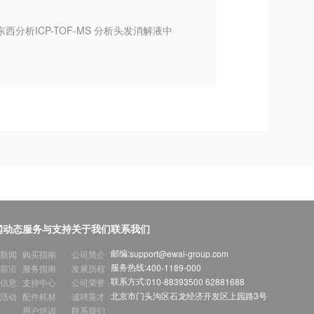
东西分析ICP-TOF-MS 分析头发消解液中
闻动态
服务与支持
关于我们
联系我们
邮编:
support@ewai-group.com
新闻
购买指南
公司简介
服务热线:
400-1189-000
前沿
服务指南
发展历程
联系方式:
010-88393500 62881688
信息
支持中心
公司荣誉
北京市门头沟区石龙经济开发区上园路3号
活动
配件耗材
诚聘英才
用户培训
联系我们