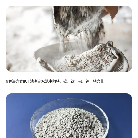
9解决方案|ICP法测定水泥中的铁、镁、钛、铝、钙、钠含量