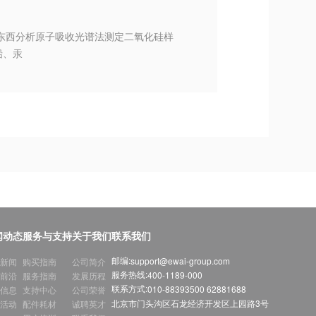
|东西分析原子吸收光谱法测定二氧化硅样
铅、汞
闻动态
服务与支持
关于我们
联系我们
邮编:
support@ewai-group.com
新闻
购买指南
公司简介
服务热线:
400-1189-000
前沿
服务指南
发展历程
联系方式:
010-88393500 62881688
信息
支持中心
公司荣誉
北京市门头沟区石龙经济开发区上园路3号
活动
配件耗材
诚聘英才