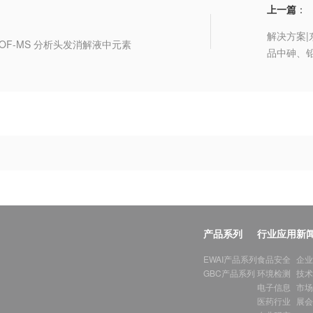
上一篇
：
解决方案
-TOF-MS 分析头发消解液中元素
品中砷、
产品系列
行业应用
新
EWAI产品系列
食品安全
企业
GBC产品系列
环境检测
技术
电子信息
市场
医药行业
展会