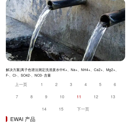
解决方案|离子色谱法测定洗渣废水中K+、Na+、NH4+、Ca2+、Mg2+、
F-、Cl-、SO42-、NO3- 含量
上一页
1
2
3
4
5
6
7
8
9
10
11
12
13
14
15
下一页
EWAI 产品