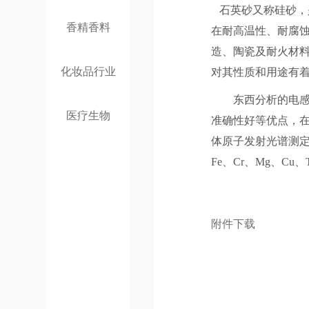
石英砂又称硅砂，
香精香料
在耐高温性、耐腐
造、陶瓷及耐火材料
化妆品行业
对其性质和用途有
东西分析的电
医疗生物
准确性好等优点，
体原子发射光谱测
Fe
、
Cr
、
Mg
、
Cu
、
附件下载