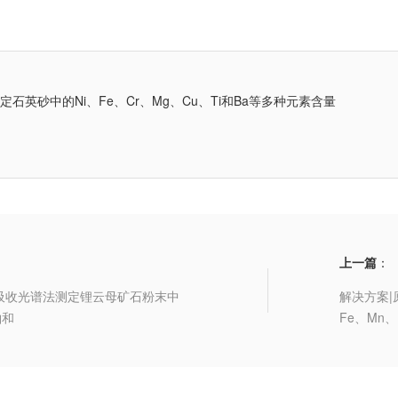
测定石英砂中的Ni、Fe、Cr、Mg、Cu、Ti和Ba等多种元素含量
上一篇
：
吸收光谱法测定锂云母矿石粉末中
解决方案|
铷和
Fe、Mn、