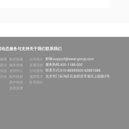
闻动态
服务与支持
关于我们
联系我们
邮编:
support@ewai-group.com
新闻
购买指南
公司简介
服务热线:
400-1189-000
前沿
服务指南
发展历程
联系方式:
010-88393500 62881688
信息
支持中心
公司荣誉
北京市门头沟区石龙经济开发区上园路3号
活动
配件耗材
诚聘英才
用户培训
联系我们
信息反馈