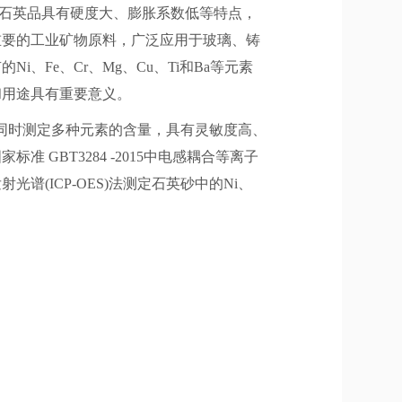
石英品具有硬度大、膨胀系数低等特点，
重要的工业矿物原料，广泛应用于玻璃、铸
Fe、Cr、Mg、Cu、Ti和Ba等元素
和用途具有重要意义。
同时测定多种元素的含量，具有灵敏度高、
国家标准
GBT3284 -2015
中电感耦合等离子
发射光谱
(ICP-OES)
法测定石英砂中的
Ni
、