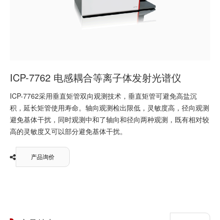
ICP-7762 电感耦合等离子体发射光谱仪
ICP-7762采用垂直矩管双向观测技术，垂直矩管可避免高盐沉
积，延长矩管使用寿命。轴向观测检出限低，灵敏度高，径向观测
避免基体干扰，同时观测中和了轴向和径向两种观测，既有相对较
高的灵敏度又可以部分避免基体干扰。
产品询价