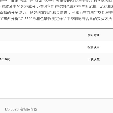
物中，准确
“揪出”并“数清”这些至关重要的柴胡皂苷呢？科学家和
胡提取液中的各种成分，依据它们在特制色谱柱中与固定相、流动相
卓越的分离能力、良好的重现性和灵敏度，已成为当前测定柴胡皂
了东西分析
LC-5520
液相色谱仪测定样品中柴胡皂苷含量的实验方法
发布时间:
检测项目:
1016次
下载次数:
LC-5520 液相色谱仪