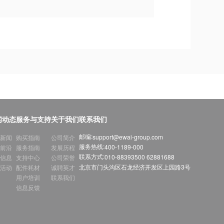
闻动态
服务与支持
关于我们
联系我们
邮编:
support@ewai-group.com
新闻
购买指南
公司简介
服务热线:
400-1189-000
前沿
服务指南
发展历程
联系方式:
010-88393500 62881688
信息
支持中心
公司荣誉
北京市门头沟区石龙经济开发区上园路3号
活动
配件耗材
诚聘英才
用户培训
联系我们
信息反馈