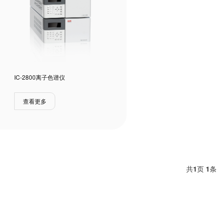
IC-2800离子色谱仪
查看更多
共
1
页
1
条