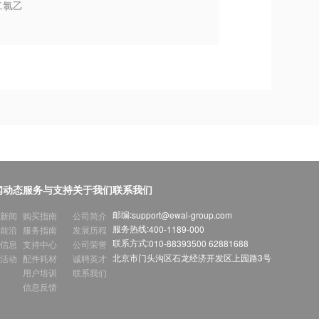
二氯乙
闻动态
服务与支持
关于我们
联系我们
邮编:
support@ewai-group.com
新闻
购买指南
公司简介
服务热线:
400-1189-000
前沿
服务指南
发展历程
联系方式:
010-88393500 62881688
信息
支持中心
公司荣誉
北京市门头沟区石龙经济开发区上园路3号
活动
配件耗材
诚聘英才
用户培训
联系我们
信息反馈