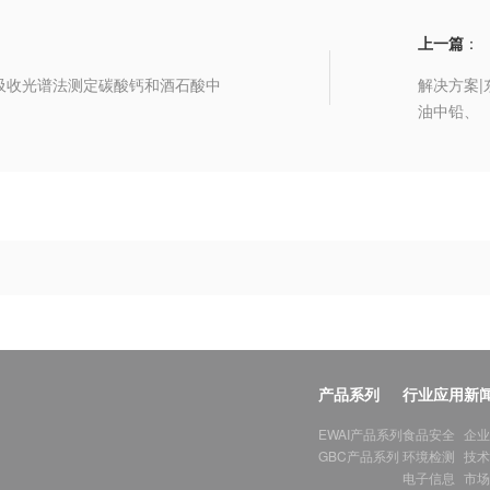
上一篇
：
吸收光谱法测定碳酸钙和酒石酸中
解决方案|
油中铅、
产品系列
行业应用
新
EWAI产品系列
食品安全
企业
GBC产品系列
环境检测
技术
电子信息
市场