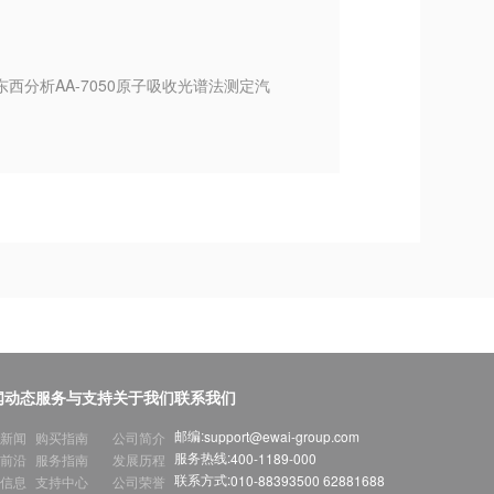
东西分析AA-7050原子吸收光谱法测定汽
闻动态
服务与支持
关于我们
联系我们
邮编:
support@ewai-group.com
新闻
购买指南
公司简介
服务热线:
400-1189-000
前沿
服务指南
发展历程
联系方式:
010-88393500 62881688
信息
支持中心
公司荣誉