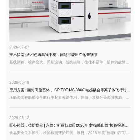
2026-07-27
技术指南 |液相色谱基线不稳，问题可能出在这些细节
基线漂移、噪声变大、周期波动、随机尖峰，往往不是单一部件的故障，而是整套液相系统运行状态在谱图上的集中反映。
2026-05-18
应用方案 | 面对高盐基体，ICP-TOF-MS 3800 电感耦合等离子体飞行时间质谱仪 如何高效检测压舱海水元素？
压舱海水在船舶安全航行中起着关键作用，但由于其成分受海域来源、船舶运行状态以及舱体材料等多重因素影响，往往含有多种金属及类金属元素。准确测定压舱水中的 Li、V、Co、Cu、Zn、As、Sr、Mo、Rh、Ba、Pb、U 等元素，不仅能帮助我们摸清压舱水的元素组成特征，也为海洋环境监测、污染溯源及风险评估提供了重要的数据支撑。
2026-05-12
匠心铸器，技护食安 | 东西分析硬核助阵2026年度“技能山西”检验检测职业技能大赛
食品安全关系民生，检验检测守护底线。近日，2026 年度“技能山西”职业技能竞赛暨第一届全省计量和检验检测职业技能大赛在太原圆满收官在这场汇聚了全省顶尖技术技能人才的盛会上，东西分析受邀作为“食品中重金属检测”赛项的设备支持单位，携旗下两款明星级原子吸收分光光度计重磅亮相，以卓越的仪器性能和满格的技术服务，为参赛选手搭建了最坚实的“竞技舞台”！