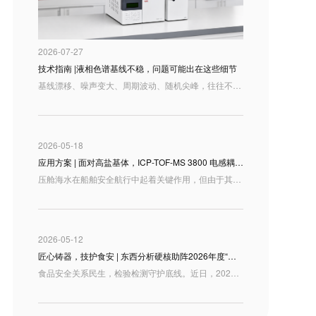
2026-07-27
技术指南 |液相色谱基线不稳，问题可能出在这些细节
基线漂移、噪声变大、周期波动、随机尖峰，往往不是单一部件的故障，而是整套液相系统运行状态在谱图上的集中反映。
2026-05-18
应用方案 | 面对高盐基体，ICP-TOF-MS 3800 电感耦合等离子体飞行时间质谱仪 如何高效检测压舱海水元素？
压舱海水在船舶安全航行中起着关键作用，但由于其成分受海域来源、船舶运行状态以及舱体材料等多重因素影响，往往含有多种金属及类金属元素。准确测定压舱水中的 Li、V、Co、Cu、Zn、As、Sr、Mo、Rh、Ba、Pb、U 等元素，不仅能帮助我们摸清压舱水的元素组成特征，也为海洋环境监测、污染溯源及风险评估提供了重要的数据支撑。
2026-05-12
匠心铸器，技护食安 | 东西分析硬核助阵2026年度“技能山西”检验检测职业技能大赛
食品安全关系民生，检验检测守护底线。近日，2026 年度“技能山西”职业技能竞赛暨第一届全省计量和检验检测职业技能大赛在太原圆满收官在这场汇聚了全省顶尖技术技能人才的盛会上，东西分析受邀作为“食品中重金属检测”赛项的设备支持单位，携旗下两款明星级原子吸收分光光度计重磅亮相，以卓越的仪器性能和满格的技术服务，为参赛选手搭建了最坚实的“竞技舞台”！