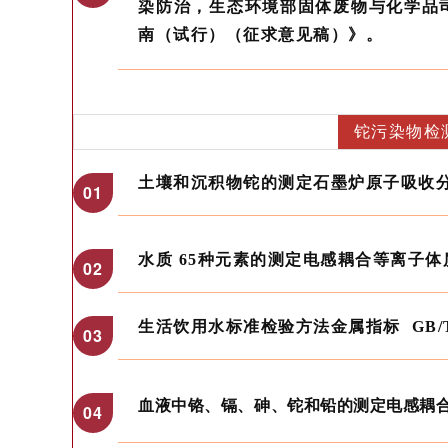
染防治，生态环境部固体废物与化学品
南（试行）（征求意见稿）》。
铊污染物检
土壤和沉积物铊的测定石墨炉原子吸收分光光度
0
1
水质 65种元素的测定电感耦合等离子体质谱法
02
生活饮用水标准检验方法金属指标 GB/T575
03
血液中铬、镉、砷、铊和铅的测定电感耦合等离子体
04