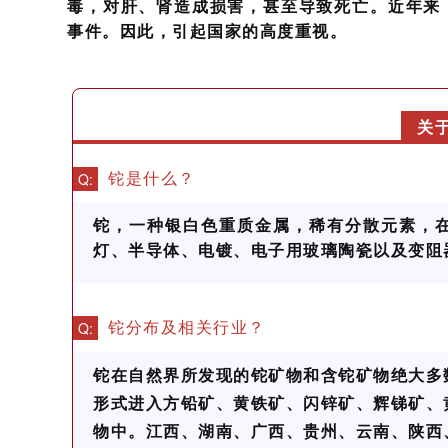
毒，对肝、肾造成损害，甚至导致死亡。近年来
事件。因此，引起国家的高度重视。
关
Q:
铊是什么？
铊，一种银白色重质金属，稀有分散元素，
灯、半导体、电镀、电子用玻璃陶瓷以及变阻
Q:
铊分布及相关行业？
铊在自然界所发现的铊矿物和含铊矿物绝大多
形式进入方铅矿、黄铁矿、闪锌矿、辉锑矿、
物中。江西、湖南、广西、贵州、云南、陕西