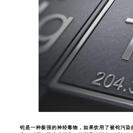
铊是一种极强的神经毒物，如果饮用了被铊污染