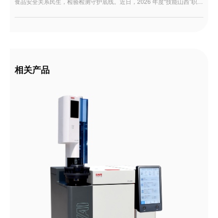
食品安全关系民生，检验检测守护底线。近日，2026 年度“技能山西”职业技能竞赛暨第一届全省计量和检验检测职业技能大赛在太原圆满收官在这场汇聚了全省顶尖技术技能人才的盛会上，东西分析受邀作为“食品中重金属检测”赛项的设备支持单位，携旗下两款明星级原子吸收分光光度计重磅亮相，以卓越的仪器性能和满格的技术服务，为参赛选手搭建了最坚实的“竞技舞台”！
相关产品