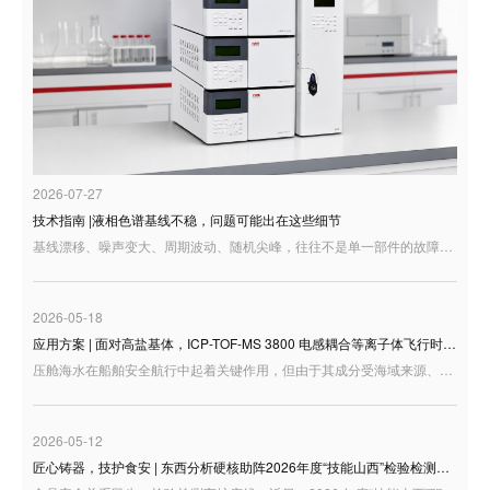
2026-07-27
技术指南 |液相色谱基线不稳，问题可能出在这些细节
基线漂移、噪声变大、周期波动、随机尖峰，往往不是单一部件的故障，而是整套液相系统运行状态在谱图上的集中反映。
2026-05-18
应用方案 | 面对高盐基体，ICP-TOF-MS 3800 电感耦合等离子体飞行时间质谱仪 如何高效检测压舱海水元素？
压舱海水在船舶安全航行中起着关键作用，但由于其成分受海域来源、船舶运行状态以及舱体材料等多重因素影响，往往含有多种金属及类金属元素。准确测定压舱水中的 Li、V、Co、Cu、Zn、As、Sr、Mo、Rh、Ba、Pb、U 等元素，不仅能帮助我们摸清压舱水的元素组成特征，也为海洋环境监测、污染溯源及风险评估提供了重要的数据支撑。
2026-05-12
匠心铸器，技护食安 | 东西分析硬核助阵2026年度“技能山西”检验检测职业技能大赛