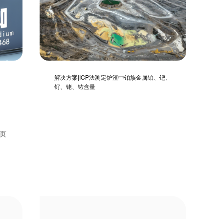
解决方案|ICP法测定炉渣中铂族金属铂、钯、
钌、铑、铱含量
页