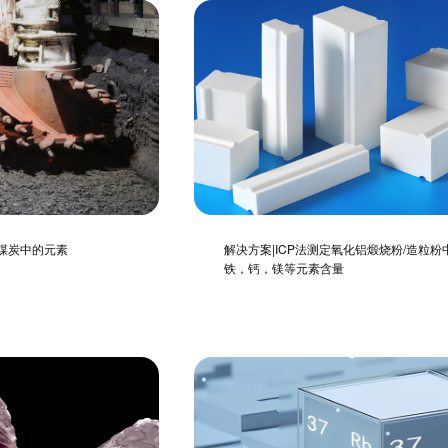
定煤炭中的元素
解决方案|ICP法测定氧化铝煅烧粉/造粒粉
铁，钙，镁等元素含量