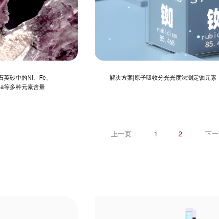
石英砂中的Ni、Fe、
解决方案|原子吸收分光光度法测定铷元素
和Ba等多种元素含量
上一页
1
2
下一