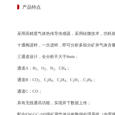
产品特点
采用高精度气体热传导传感器，采用硅微技术，功耗
十通阀进样，一次进样，即可分析多组分矿井气体含
三通道设计，全分析不大于8min：
通道A：H
、O
、N
、CH
；
2
2
2
4
通道B：CO
、C
H
、C
H
、C
H
，C
H
；
2
2
6
2
4
2
2
3
8
通道C：CO；
具有无线通讯功能，实现井下数据上传；
配合EW-GC-195煤矿用气体分析数据处理系统（