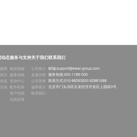
闻动态
服务与支持
关于我们
联系我们
邮编:
support@ewai-group.com
新闻
购买指南
公司简介
服务热线:
400-1189-000
前沿
服务指南
发展历程
联系方式:
010-88393500 62881688
信息
支持中心
公司荣誉
北京市门头沟区石龙经济开发区上园路3号
活动
配件耗材
诚聘英才
用户培训
联系我们
信息反馈