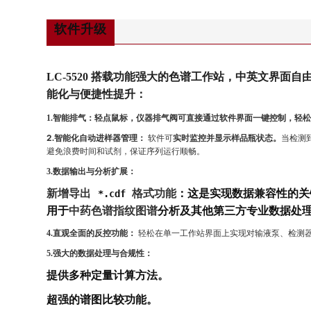
软件升级
LC-5520 搭载功能强大的色谱工作站，中英文界
能化与便捷性提升：
1.智能排气：轻点鼠标，仪器排气阀可直接通过软件界面一键控制，轻
2
.智能化自动进样器管理：
软件可
实时监控并显示样品瓶状态。
当检测
避免浪费时间和试剂，保证序列运行顺畅。
：
3.数据输出与分析扩展
新增导出
格式功能
：这是实现数据兼容性的
*.cdf
用于
中药色谱指纹图谱
分析及其他第三方专业数据处
4.直观全面的反控功能：
轻松在单一工作站界面上实现对输液泵、检测
5.强大的数据处理与合规性：
提供多种定量计算方法。
超强的谱图比较功能。