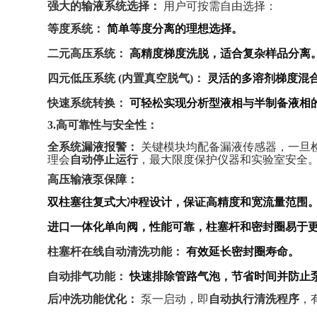
强大的输液系统选择：
用户可按需自由选择：
等度系统：
简单等度分离的理想选择。
二元高压系统：
高精度梯度洗脱，适合复杂样品分离
四元低压系统 (内置真空脱气)：
灵活的多溶剂梯度混
快速系统转换：
可轻松实现分析型液相与半制备液相
3.高可靠性与安全性：
全系统漏液报警：
关键模块均配备漏液传感器，一旦
理会
自动
停止运行
，最大限度保护仪器和实验室安全
高压输液泵保障：
双柱塞往复式大冲程设计，保证高精度和宽流量范围
进口一体化单向阀，性能可靠，柱塞杆和密封圈易于
柱塞杆在线自动清洗功能：
有效延长密封圈寿命。
自动排气功能：
快速排除管路气泡，节省时间并防止
：
后冲洗功能优化
泵一启动，即
自动执行清洗程序
，