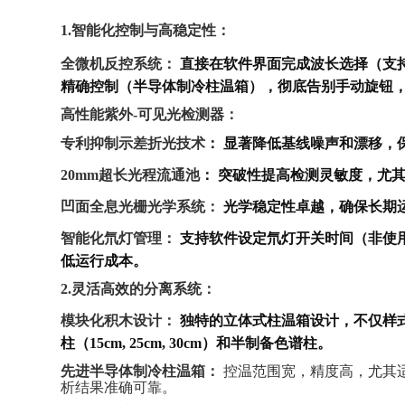
1.智能化控制与高稳定性：
全微机反控系统：
直接在软件界面完成波长选择（支
精确控制（半导体制冷柱温箱），彻底告别手动旋钮
高性能紫外-可见光检测器：
：
专利抑制示差折光技术
显著降低基线噪声和漂移，
：
20mm超长光程流通池
突破性提高检测灵敏度，尤其
凹面全息光栅光学系统：
光学稳定性卓越，确保长期
智能化氘灯管理：
支持软件设定氘灯开关时间（非使用
低运行成本。
2.灵活高效的分离系统：
模块化积木设计：
独特的立体式柱温箱设计，不仅样
柱（15cm, 25cm, 30cm）和半制备色谱柱。
先进半导体制冷柱温箱：
控温范围宽，精度高，尤其
析结果准确可靠。