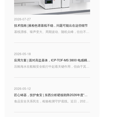
2026-07-27
技术指南 |液相色谱基线不稳，问题可能出在这些细节
基线漂移、噪声变大、周期波动、随机尖峰，往往不是单一部件的故障，而是整套液相系统运行状态在谱图上的集中反映。
2026-05-18
应用方案 | 面对高盐基体，ICP-TOF-MS 3800 电感耦合等离子体飞行时间质谱仪 如何高效检测压舱海水元素？
压舱海水在船舶安全航行中起着关键作用，但由于其成分受海域来源、船舶运行状态以及舱体材料等多重因素影响，往往含有多种金属及类金属元素。准确测定压舱水中的 Li、V、Co、Cu、Zn、As、Sr、Mo、Rh、Ba、Pb、U 等元素，不仅能帮助我们摸清压舱水的元素组成特征，也为海洋环境监测、污染溯源及风险评估提供了重要的数据支撑。
2026-05-12
匠心铸器，技护食安 | 东西分析硬核助阵2026年度“技能山西”检验检测职业技能大赛
食品安全关系民生，检验检测守护底线。近日，2026 年度“技能山西”职业技能竞赛暨第一届全省计量和检验检测职业技能大赛在太原圆满收官在这场汇聚了全省顶尖技术技能人才的盛会上，东西分析受邀作为“食品中重金属检测”赛项的设备支持单位，携旗下两款明星级原子吸收分光光度计重磅亮相，以卓越的仪器性能和满格的技术服务，为参赛选手搭建了最坚实的“竞技舞台”！