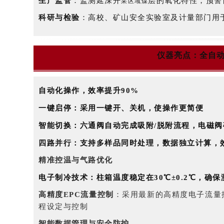
生产监管
：监测延深开
层的氧化特性，预警
采区域煤
科研与检验
：高校、矿山安全实验室及计量部门用
仪器亮点：全自
自动化操作，效率提升90%
一键启停
：
采用一键开、关机，使操作更简便
智能切换
：六通阀自动完成吸附/脱附流程，电磁
四路并行
：支持多样品同时处理，数据独立计算，
精准控温与气路优化
电子制冷技术
：柱箱温度稳定在30℃±0.2℃，确
高精度EPC流量控制
：
采用最新的高精度电子流量
程设定与控制
智能数据管理与安全防护