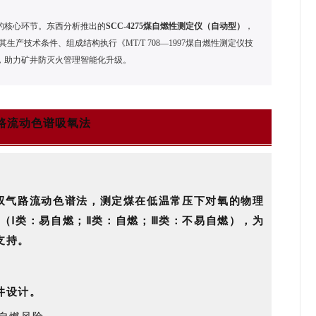
的核心环节。东西分析推出的
SCC-4275煤自燃性测定仪（自动型）
，
生产技术条件、组成结构执行《MT/T 708—1997煤自燃性测定仪技
，助力矿井防灭火管理智能化升级。
路流动色谱吸氧法
采用双气路流动色谱法，测定煤在低温常压下对氧的物理
（Ⅰ类：易自燃；Ⅱ类：自燃；Ⅲ类：不易自燃），为
支持。
井设计。