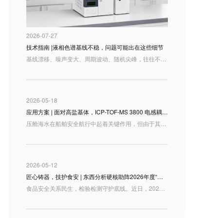
2026-07-27
技术指南 |液相色谱基线不稳，问题可能出在这些细节
基线漂移、噪声变大、周期波动、随机尖峰，往往不是单一部件的故障，而是整套液相系统运行状态在谱图上的集中反映。
2026-05-18
应用方案 | 面对高盐基体，ICP-TOF-MS 3800 电感耦合等离子体飞行时间质谱仪 如何高效检测压舱海水元素？
压舱海水在船舶安全航行中起着关键作用，但由于其成分受海域来源、船舶运行状态以及舱体材料等多重因素影响，往往含有多种金属及类金属元素。准确测定压舱水中的 Li、V、Co、Cu、Zn、As、Sr、Mo、Rh、Ba、Pb、U 等元素，不仅能帮助我们摸清压舱水的元素组成特征，也为海洋环境监测、污染溯源及风险评估提供了重要的数据支撑。
2026-05-12
匠心铸器，技护食安 | 东西分析硬核助阵2026年度“技能山西”检验检测职业技能大赛
食品安全关系民生，检验检测守护底线。近日，2026 年度“技能山西”职业技能竞赛暨第一届全省计量和检验检测职业技能大赛在太原圆满收官在这场汇聚了全省顶尖技术技能人才的盛会上，东西分析受邀作为“食品中重金属检测”赛项的设备支持单位，携旗下两款明星级原子吸收分光光度计重磅亮相，以卓越的仪器性能和满格的技术服务，为参赛选手搭建了最坚实的“竞技舞台”！