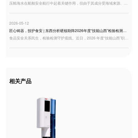
压舱海水在船舶安全航行中起着关键作用，但由于其成分受海域来源、船舶运行状态以及舱体材料等多重因素影响，往往含有多种金属及类金属元素。准确测定压舱水中的 Li、V、Co、Cu、Zn、As、Sr、Mo、Rh、Ba、Pb、U 等元素，不仅能帮助我们摸清压舱水的元素组成特征，也为海洋环境监测、污染溯源及风险评估提供了重要的数据支撑。
2026-05-12
匠心铸器，技护食安 | 东西分析硬核助阵2026年度“技能山西”检验检测职业技能大赛
食品安全关系民生，检验检测守护底线。近日，2026 年度“技能山西”职业技能竞赛暨第一届全省计量和检验检测职业技能大赛在太原圆满收官在这场汇聚了全省顶尖技术技能人才的盛会上，东西分析受邀作为“食品中重金属检测”赛项的设备支持单位，携旗下两款明星级原子吸收分光光度计重磅亮相，以卓越的仪器性能和满格的技术服务，为参赛选手搭建了最坚实的“竞技舞台”！
相关产品