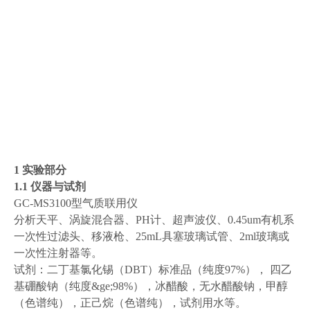
1 实验部分
1.1 仪器与试剂
GC-MS3100型气质联用仪
分析天平、涡旋混合器、PH计、超声波仪、0.45um有机系
一次性过滤头、移液枪、25mL具塞玻璃试管、2ml玻璃或
一次性注射器等。
试剂：二丁基氯化锡（DBT）标准品（纯度97%）， 四乙
基硼酸钠（纯度&ge;98%），冰醋酸，无水醋酸钠，甲醇
（色谱纯），正己烷（色谱纯），试剂用水等。