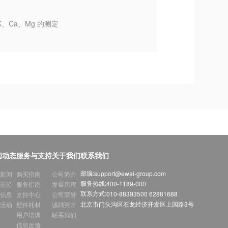
K、Ca、Mg 的测定
闻动态
服务与支持
关于我们
联系我们
邮编:
support@ewai-group.com
新闻
购买指南
公司简介
服务热线:
400-1189-000
前沿
服务指南
发展历程
联系方式:
010-88393500 62881688
信息
支持中心
公司荣誉
北京市门头沟区石龙经济开发区上园路3号
活动
配件耗材
诚聘英才
用户培训
联系我们
信息反馈