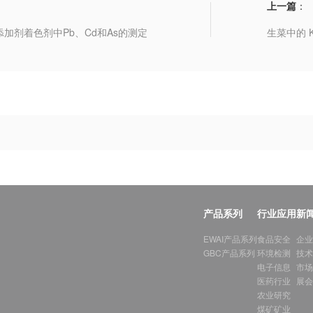
上一篇
：
添加剂着色剂中Pb、Cd和As的测定
生菜中的 
产品系列
行业应用
新
EWAI产品系列
食品安全
企业
GBC产品系列
环境检测
技术
电子信息
市场
医药行业
展会
农业研究
煤矿矿业