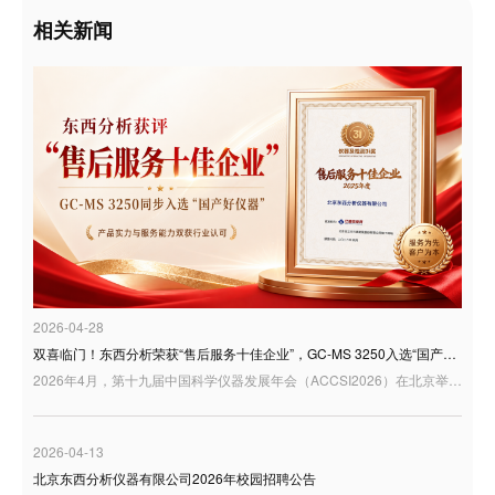
相关新闻
2026-04-28
双喜临门！东西分析荣获“售后服务十佳企业”，GC-MS 3250入选“国产好仪器”
2026年4月，第十九届中国科学仪器发展年会（ACCSI2026）在北京举行。作为科学仪器行业具有广泛影响力的年度交流平台，ACCSI持续聚焦产业创新、技术突破与行业高质量发展，汇聚行业专家、学者、企业代表等多方力量，共话国产科学仪器发展新机遇。 在本届年会同期举办的“3i奖：仪器及检测风云榜颁奖盛典”中，东西分析迎来双重荣誉：公司荣获“3i奖—2025年度科学仪器行业售后服务十佳企业”；同时，GC-MS 3250型气相色谱质谱联用仪凭借良好的用户应用反馈，入选“国产好仪器”
2026-04-13
北京东西分析仪器有限公司2026年校园招聘公告