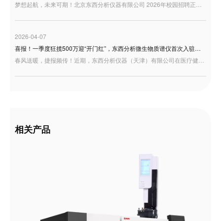
梦想起航，未来可期！北京东西分析仪器有限公司 2026年校园招聘正式启动，诚邀充满激情与才华的你加入，共绘事业蓝图！
2026-04-07
喜报！一季度狂揽500万迎“开门红”，东西分析微生物质谱仪首次入驻天津疾控！
春风送暖，捷报频传！近期，东西分析仪器（天津）有限公司在医疗健康板块交出了一份极为亮眼的成绩单——凭借卓越的研发底蕴与过硬的产品实力，成功中标天津市东丽区疾控中心微生物检测设备项目。
相关产品