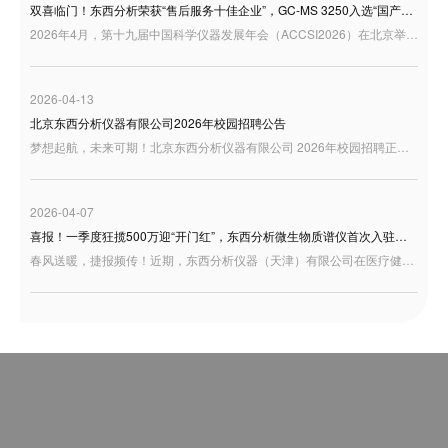
双喜临门！东西分析荣获“售后服务十佳企业”，GC-MS 3250入选“国产好仪器”
2026年4月，第十九届中国科学仪器发展年会（ACCSI2026）在北京举行。作为科学仪器行业具有广泛影响力的年度交流平台，ACCSI持续聚焦产业创新、技术突破与行业高质量发展，汇聚行业专家、学者、企业代表等多方力量，共话国产科学仪器发展新机遇。 在本届年会同期举办的“3i奖：仪器及检测风云榜颁奖盛典”中，东西分析迎来双重荣誉：公司荣获“3i奖—2025年度科学仪器行业售后服务十佳企业”；同时，GC-MS 3250型气相色谱质谱联用仪凭借良好的用户应用反馈，入选“国产好仪器”
2026-04-13
北京东西分析仪器有限公司2026年校园招聘公告
梦想起航，未来可期！北京东西分析仪器有限公司 2026年校园招聘正式启动，诚邀充满激情与才华的你加入，共绘事业蓝图！
2026-04-07
喜报！一季度狂揽500万迎“开门红”，东西分析微生物质谱仪首次入驻天津疾控！
春风送暖，捷报频传！近期，东西分析仪器（天津）有限公司在医疗健康板块交出了一份极为亮眼的成绩单——凭借卓越的研发底蕴与过硬的产品实力，成功中标天津市东丽区疾控中心微生物检测设备项目。