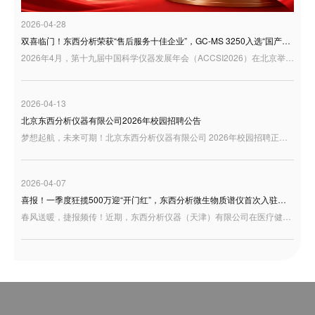
2026-04-28
双喜临门！东西分析荣获“售后服务十佳企业”，GC-MS 3250入选“国产好仪器”
2026年4月，第十九届中国科学仪器发展年会（ACCSI2026）在北京举行。作为科学仪器行业具有广泛影响力的年度交流平台，ACCSI持续聚焦产业创新、技术突破与行业高质量发展，汇聚行业专家、学者、企业代表等多方力量，共话国产科学仪器发展新机遇。 在本届年会同期举办的“3i奖：仪器及检测风云榜颁奖盛典”中，东西分析迎来双重荣誉：公司荣获“3i奖—2025年度科学仪器行业售后服务十佳企业”；同时，GC-MS 3250型气相色谱质谱联用仪凭借良好的用户应用反馈，入选“国产好仪器”
2026-04-13
北京东西分析仪器有限公司2026年校园招聘公告
梦想起航，未来可期！北京东西分析仪器有限公司 2026年校园招聘正式启动，诚邀充满激情与才华的你加入，共绘事业蓝图！
2026-04-07
喜报！一季度狂揽500万迎“开门红”，东西分析微生物质谱仪首次入驻天津疾控！
春风送暖，捷报频传！近期，东西分析仪器（天津）有限公司在医疗健康板块交出了一份极为亮眼的成绩单——凭借卓越的研发底蕴与过硬的产品实力，成功中标天津市东丽区疾控中心微生物检测设备项目。