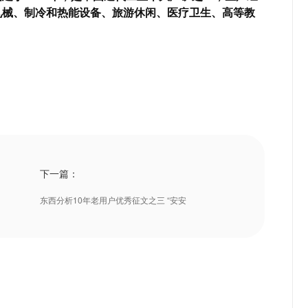
机械、制冷和热能设备、旅游休闲、医疗卫生、高等教
下一篇：
东西分析10年老用户优秀征文之三 “安安