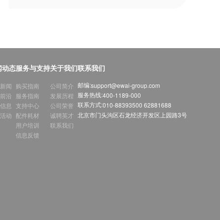
闻动态
服务与支持
关于我们
联系我们
邮编:
support@ewai-group.com
新闻
购买指南
公司简介
服务热线:
400-1189-000
前沿
服务指南
发展历程
联系方式:
010-88393500 62881688
信息
支持中心
公司荣誉
北京市门头沟区石龙经济开发区上园路3号
活动
配件耗材
诚聘英才
用户培训
联系我们
信息反馈