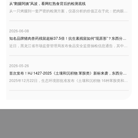
从“鹅腿阿姨”风波，看网红熟食背后的检测底线
从一只烤腿到一套严密的检测方案，仪器分析的价值正在于此：把肉眼看不清的变质隐患变成可追溯的数据，把消费者的疑问变成可验证的结果。食品安全从来不是一句空洞的承诺，而是一张张精准的色谱图、一个个客观的检测数值。东西分析将持续以可靠的分析仪器与专业解决方案，助力食品行业守住安全红线，让每一份充满烟火气的美食，都能让人吃得更明白、更安心。
2026-06-08
知名品牌猪肉兽药残留超标37.5倍！抗生素残留如何“现原形”？东西分析为您支招
近日，黑龙江省市场监督管理局发布食品安全监督抽检信息通告，其中，望奎双汇北大荒食品有限公司生产的一批“猪后鞧肉”被检出林可霉素残留超标。公开信息显示，该批次样品林可霉素检出值为 7.70×10³ μg/kg，而标准限量为 ≤200 μg/kg，超标约 37.5倍。
2026-05-26
首次发布！HJ 1427-2025《土壤和沉积物 苯胺类》新标来袭，东西分析GC-MS全面护航
2025年12月22日，生态环境部批准发布《土壤和沉积物 16种苯胺类和3种联苯胺类化合物的测定 气相色谱-质谱法》（HJ 1427-2025），该标准将于2026年7月1日起正式实施。