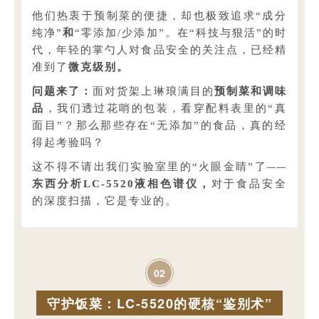
他们热衷于预制菜的便捷，却也极致追求“成分
纯净”
和
“零添加/少添加”。在“科技与狠活”的时
代，年轻的掌勺人对食品安全的关注点，已经精
准到了
微克级别。
问题来了：
面对货架上琳琅满目的
预制菜和调味
品
，我们透过花哨的包装，看穿配料表里的“真
面目”？那么那些存在“无添加”的食品，真的经
得起考验吗？
——
这不得不请出我们实验室里的“火眼金睛”了
东西分析LC-5520液相色谱仪，
对于食品安全
的深度扫描，它是专业的。
0
2
守护饭菜：LC-5520的硬核“鉴别术”