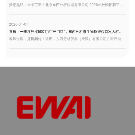
梦想起航，未来可期！北京东西分析仪器有限公司 2026年校园招聘正式启动，诚邀充满激情与才华的你加入，共绘事业蓝图！
2026-04-07
喜报！一季度狂揽500万迎“开门红”，东西分析微生物质谱仪首次入驻天津疾控！
春风送暖，捷报频传！近期，东西分析仪器（天津）有限公司在医疗健康板块交出了一份极为亮眼的成绩单——凭借卓越的研发底蕴与过硬的产品实力，成功中标天津市东丽区疾控中心微生物检测设备项目。