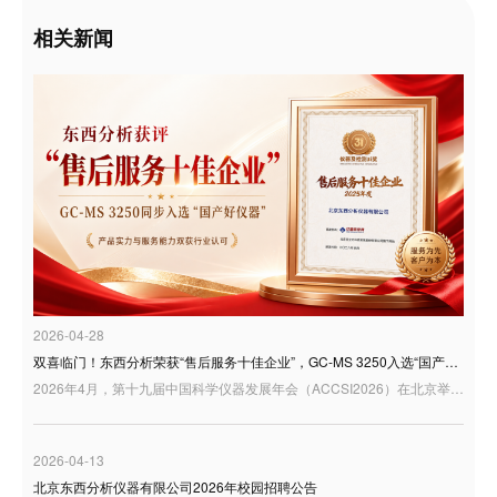
相关新闻
2026-04-28
双喜临门！东西分析荣获“售后服务十佳企业”，GC-MS 3250入选“国产好仪器”
2026年4月，第十九届中国科学仪器发展年会（ACCSI2026）在北京举行。作为科学仪器行业具有广泛影响力的年度交流平台，ACCSI持续聚焦产业创新、技术突破与行业高质量发展，汇聚行业专家、学者、企业代表等多方力量，共话国产科学仪器发展新机遇。 在本届年会同期举办的“3i奖：仪器及检测风云榜颁奖盛典”中，东西分析迎来双重荣誉：公司荣获“3i奖—2025年度科学仪器行业售后服务十佳企业”；同时，GC-MS 3250型气相色谱质谱联用仪凭借良好的用户应用反馈，入选“国产好仪器”
2026-04-13
北京东西分析仪器有限公司2026年校园招聘公告