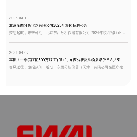
2026-04-13
北京东西分析仪器有限公司2026年校园招聘公告
梦想起航，未来可期！北京东西分析仪器有限公司 2026年校园招聘正式启动，诚邀充满激情与才华的你加入，共绘事业蓝图！
2026-04-07
喜报！一季度狂揽500万迎“开门红”，东西分析微生物质谱仪首次入驻天津疾控！
春风送暖，捷报频传！近期，东西分析仪器（天津）有限公司在医疗健康板块交出了一份极为亮眼的成绩单——凭借卓越的研发底蕴与过硬的产品实力，成功中标天津市东丽区疾控中心微生物检测设备项目。