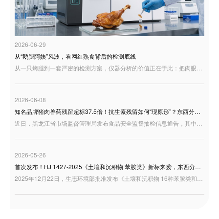
2026-06-29
从“鹅腿阿姨”风波，看网红熟食背后的检测底线
从一只烤腿到一套严密的检测方案，仪器分析的价值正在于此：把肉眼看不清的变质隐患变成可追溯的数据，把消费者的疑问变成可验证的结果。食品安全从来不是一句空洞的承诺，而是一张张精准的色谱图、一个个客观的检测数值。东西分析将持续以可靠的分析仪器与专业解决方案，助力食品行业守住安全红线，让每一份充满烟火气的美食，都能让人吃得更明白、更安心。
2026-06-08
知名品牌猪肉兽药残留超标37.5倍！抗生素残留如何“现原形”？东西分析为您支招
近日，黑龙江省市场监督管理局发布食品安全监督抽检信息通告，其中，望奎双汇北大荒食品有限公司生产的一批“猪后鞧肉”被检出林可霉素残留超标。公开信息显示，该批次样品林可霉素检出值为 7.70×10³ μg/kg，而标准限量为 ≤200 μg/kg，超标约 37.5倍。
2026-05-26
首次发布！HJ 1427-2025《土壤和沉积物 苯胺类》新标来袭，东西分析GC-MS全面护航
2025年12月22日，生态环境部批准发布《土壤和沉积物 16种苯胺类和3种联苯胺类化合物的测定 气相色谱-质谱法》（HJ 1427-2025），该标准将于2026年7月1日起正式实施。