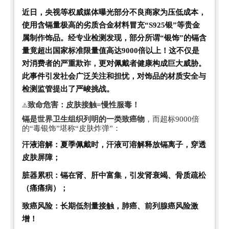
近日，央视等权威媒体曝光部分不良商家为压低成本，
使用含镉量极高的劣质合金材料冒充“S925银”等贵金
属制作饰品。经专业检测发现，
部分所谓“银饰”的镉含
量竟超出国家标准限量值高达9000倍以上！
这不仅是
对消费者的严重欺诈，更对佩戴者健康构成巨大威胁。
此事件引发社会广泛关注和担忧，对饰品的材质安全与
检测监管提出了严峻挑战。
⚠️
致命危害：皮肤接触=慢性服毒！
镉是世界卫生组织列明的一类致癌物
，而超标9000倍
的“毒银饰”堪称“皮肤炸弹”：
汗液溶解：
夏季佩戴时，汗液可溶解释放镉离子，穿透
皮肤屏障；
脏器累积：
镉在肾、肝中富
集，引
发肾衰竭、骨质疏松
（痛痛病）；
致癌风险：
长期低剂量接触，肺癌、前列腺癌风险激
增！