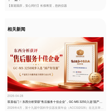
【喜迎国庆，安心同行】长假将至，您的仪器
相关新闻
2026-04-28
双喜临门！东西分析荣获“售后服务十佳企业”，GC-MS 3250入选“国产好仪器”
2026年4月，第十九届中国科学仪器发展年会（ACCSI2026）在北京举行。作为科学仪器行业具有广泛影响力的年度交流平台，ACCSI持续聚焦产业创新、技术突破与行业高质量发展，汇聚行业专家、学者、企业代表等多方力量，共话国产科学仪器发展新机遇。 在本届年会同期举办的“3i奖：仪器及检测风云榜颁奖盛典”中，东西分析迎来双重荣誉：公司荣获“3i奖—2025年度科学仪器行业售后服务十佳企业”；同时，GC-MS 3250型气相色谱质谱联用仪凭借良好的用户应用反馈，入选“国产好仪器”