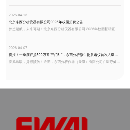
2026-04-13
北京东西分析仪器有限公司2026年校园招聘公告
梦想起航，未来可期！北京东西分析仪器有限公司 2026年校园招聘正式启动，诚邀充满激情与才华的你加入，共绘事业蓝图！
2026-04-07
喜报！一季度狂揽500万迎“开门红”，东西分析微生物质谱仪首次入驻天津疾控！
春风送暖，捷报频传！近期，东西分析仪器（天津）有限公司在医疗健康板块交出了一份极为亮眼的成绩单——凭借卓越的研发底蕴与过硬的产品实力，成功中标天津市东丽区疾控中心微生物检测设备项目。