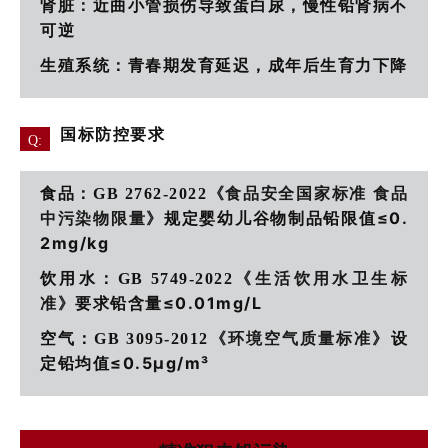
肾脏：近曲小管损伤导致蛋白尿，慢性铅肾病不
可逆
生殖系统：青春期发育延迟，成年后生育力下降
国标防控要求
Q:
食品
：GB 2762-2022
《食品安全国家标准 食品
≤0.
中污染物限量》
规定婴幼儿谷物制品铅限值
2mg/kg
饮用水
：GB 5749-2022
《生活饮用水卫生标
≤0.01mg/L
准》
要求铅含量
空气
：GB 3095-2012
《环境空气质量标准》
设
≤0.5μg/m³
定铅均值