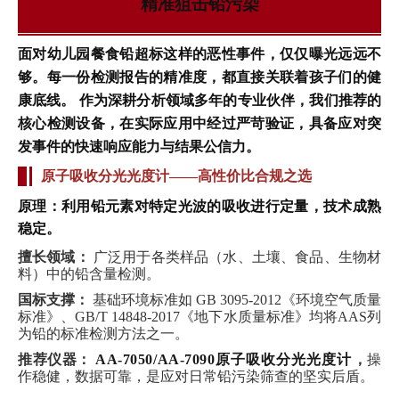
精准狙击铅污染
面对幼儿园餐食铅超标这样的恶性事件，仅仅曝光远远不
够。每一份检测报告的精准度，都直接关联着孩子们的健
康底线。 作为深耕分析领域多年的专业伙伴，我们推荐的
核心检测设备，在实际应用中经过严苛验证，具备应对突
发事件的快速响应能力与结果公信力。
原子吸收分光光度计——高性价比合规之选
原理
：利用铅元素对特定光波的吸收进行定量，技术成熟
稳定。
擅长领域
：
广泛用于各类样品（水、土壤、食品、生物材
料）中的铅含量检测。
国标支撑
：
基础环境标准如 GB 3095-2012《环境空气质量
标准》、GB/T 14848-2017《地下水质量标准》均将AAS列
为铅的标准检测方法之一。
推荐仪器
：
AA-7050/AA-7090原子吸收分光光度计
，
操
作稳健，数据可靠，是应对日常铅污染筛查的坚实后盾。