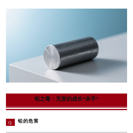
铅之毒：无形的成长“杀手”
铅的危害
Q: