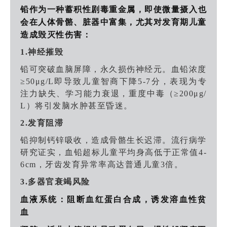
铅作为一种
蓄积性剧毒重金属
，即使微量摄入也
会在人体骨骼、脏器中富集，尤其对发育期儿童
造成毁灭性伤害：
1.神经摧毁
铅可突破血脑屏障，永久损伤神经元。血铅浓度
≥50μg/L即导致儿童智商下降5-7分，表现为专
注力缺失、学习能力衰退，重度中毒（≥200μg/
L）将引发脑水肿甚至昏迷。
2.发育阻滞
铅抑制钙锌吸收，造成骨骼生长迟滞。流行病学
研究证实，血铅超标儿童平均身高低于正常值4-
6cm，牙齿发育异常率高达普通儿童3倍。
3.多器官衰竭风险
血液系统：阻断血红蛋白合成，诱发溶血性贫
血