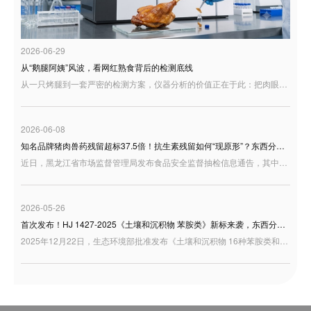
2026-06-29
从“鹅腿阿姨”风波，看网红熟食背后的检测底线
从一只烤腿到一套严密的检测方案，仪器分析的价值正在于此：把肉眼看不清的变质隐患变成可追溯的数据，把消费者的疑问变成可验证的结果。食品安全从来不是一句空洞的承诺，而是一张张精准的色谱图、一个个客观的检测数值。东西分析将持续以可靠的分析仪器与专业解决方案，助力食品行业守住安全红线，让每一份充满烟火气的美食，都能让人吃得更明白、更安心。
2026-06-08
知名品牌猪肉兽药残留超标37.5倍！抗生素残留如何“现原形”？东西分析为您支招
近日，黑龙江省市场监督管理局发布食品安全监督抽检信息通告，其中，望奎双汇北大荒食品有限公司生产的一批“猪后鞧肉”被检出林可霉素残留超标。公开信息显示，该批次样品林可霉素检出值为 7.70×10³ μg/kg，而标准限量为 ≤200 μg/kg，超标约 37.5倍。
2026-05-26
首次发布！HJ 1427-2025《土壤和沉积物 苯胺类》新标来袭，东西分析GC-MS全面护航
2025年12月22日，生态环境部批准发布《土壤和沉积物 16种苯胺类和3种联苯胺类化合物的测定 气相色谱-质谱法》（HJ 1427-2025），该标准将于2026年7月1日起正式实施。