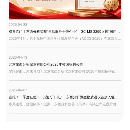
2026-04-28
双喜临门！东西分析荣获“售后服务十佳企业”，GC-MS 3250入选“国产好仪器”
2026年4月，第十九届中国科学仪器发展年会（ACCSI2026）在北京举行。作为科学仪器行业具有广泛影响力的年度交流平台，ACCSI持续聚焦产业创新、技术突破与行业高质量发展，汇聚行业专家、学者、企业代表等多方力量，共话国产科学仪器发展新机遇。 在本届年会同期举办的“3i奖：仪器及检测风云榜颁奖盛典”中，东西分析迎来双重荣誉：公司荣获“3i奖—2025年度科学仪器行业售后服务十佳企业”；同时，GC-MS 3250型气相色谱质谱联用仪凭借良好的用户应用反馈，入选“国产好仪器”
2026-04-13
北京东西分析仪器有限公司2026年校园招聘公告
梦想起航，未来可期！北京东西分析仪器有限公司 2026年校园招聘正式启动，诚邀充满激情与才华的你加入，共绘事业蓝图！
2026-04-07
喜报！一季度狂揽500万迎“开门红”，东西分析微生物质谱仪首次入驻天津疾控！
春风送暖，捷报频传！近期，东西分析仪器（天津）有限公司在医疗健康板块交出了一份极为亮眼的成绩单——凭借卓越的研发底蕴与过硬的产品实力，成功中标天津市东丽区疾控中心微生物检测设备项目。