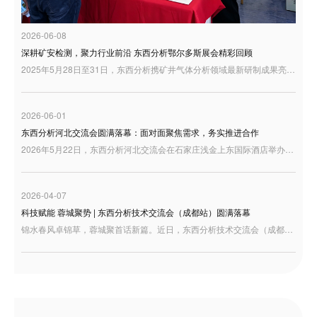
2026-06-08
深耕矿安检测，聚力行业前沿 东西分析鄂尔多斯展会精彩回顾
2025年5月28日至31日，东西分析携矿井气体分析领域最新研制成果亮相鄂尔多斯，与行业同仁共话矿山安全检测与智慧矿山建设新趋势。
2026-06-01
东西分析河北交流会圆满落幕：面对面聚焦需求，务实推进合作
2026年5月22日，东西分析河北交流会在石家庄浅金上东国际酒店举办。来自河北及周边地区的用户代表、行业伙伴和技术人员来到现场，围绕分析仪器产品、实验室应用需求以及高端质谱解决方案展开交流。
2026-04-07
科技赋能 蓉城聚势 | 东西分析技术交流会（成都站）圆满落幕
锦水春风卓锦草，蓉城聚首话新篇。近日，东西分析技术交流会（成都站）在四川成都隆重举行。本次交流会汇聚了来自西南地区的众多行业专家、科研学者、检验检测机构及企业代表，大家齐聚一堂，共探国产分析仪器发展新机遇，共绘行业高质量发展新蓝图。