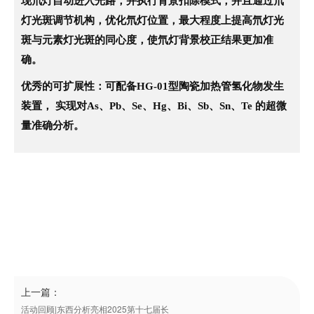
现氘灯自动进入光路，并执行背景扣除模式，并且通过氘
灯光斑调节机构，优化氘灯位置，最大程度上提高氘灯光
斑与元素灯光斑的同心度，使氘灯背景校正结果更加准
确。
优秀的可扩展性
：可配备HG-01型陶瓷加热管氢化物发生
装置， 实现对As、Pb、Se、Hg、Bi、Sb、Sn、Te 的超微
量准确分析。
上一篇：
活动回顾|东西分析亮相2025第十七届长