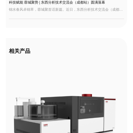
科技赋能 蓉城聚势 | 东西分析技术交流会（成都站）圆满落幕
锦水春风卓锦草，蓉城聚首话新篇。近日，东西分析技术交流会（成都站）在四川成都隆重举行。本次交流会汇聚了来自西南地区的众多行业专家、科研学者、检验检测机构及企业代表，大家齐聚一堂，共探国产分析仪器发展新机遇，共绘行业高质量发展新蓝图。
相关产品