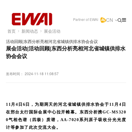
CN
Partner of EWAI
首页
新闻动态
展会活动
活动回顾|东西分析亮相河北省城镇供排水协会会议
展会活动|活动回顾|东西分析亮相河北省城镇供排水
协会会议
发布时间：
2024-11-18 11:08:57
11月4日6日，为期两天的
河北省城镇供排水协会
于
11
月
4
日
在
邢台太行国际会展中心
拉开帷幕。东西分析携
GC-MS320
0
气相色谱（四极）质谱，
AA-7020系列原子吸收分光光度
计等
参加了此次交流大会。