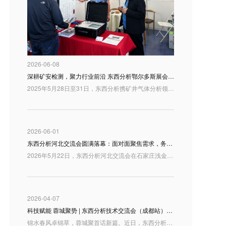
2026-06-08
深耕矿安检测，聚力行业前沿 东西分析鄂尔多斯展会精彩回顾
2025年5月28日至31日，东西分析携矿井气体分析领域最新研制成果亮相鄂尔多斯，与行业同仁共话矿山安全检测与智慧矿山建设新趋势。
2026-06-01
东西分析河北交流会圆满落幕：面对面聚焦需求，务实推进合作
2026年5月22日，东西分析河北交流会在石家庄浅金上东国际酒店举办。来自河北及周边地区的用户代表、行业伙伴和技术人员来到现场，围绕分析仪器产品、实验室应用需求以及高端质谱解决方案展开交流。
2026-04-07
科技赋能 蓉城聚势 | 东西分析技术交流会（成都站）圆满落幕
锦水春风卓锦草，蓉城聚首话新篇。近日，东西分析技术交流会（成都站）在四川成都隆重举行。本次交流会汇聚了来自西南地区的众多行业专家、科研学者、检验检测机构及企业代表，大家齐聚一堂，共探国产分析仪器发展新机遇，共绘行业高质量发展新蓝图。